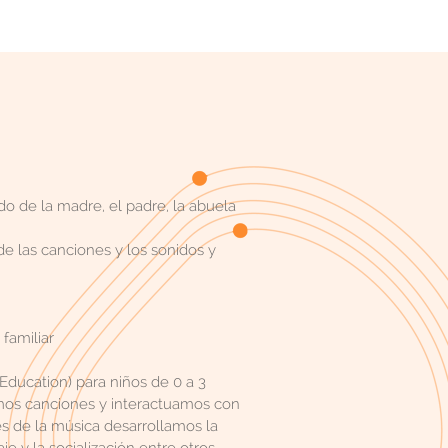
 de la madre, el padre, la abuela
e las canciones y los sonidos y
familiar
Education) para niños de 0 a 3
amos canciones y interactuamos con
s de la música desarrollamos la