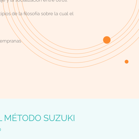
e y la socialización entre otros.
os de la filosofía sobre la cual el
 tempranas
L MÉTODO SUZUKI
O