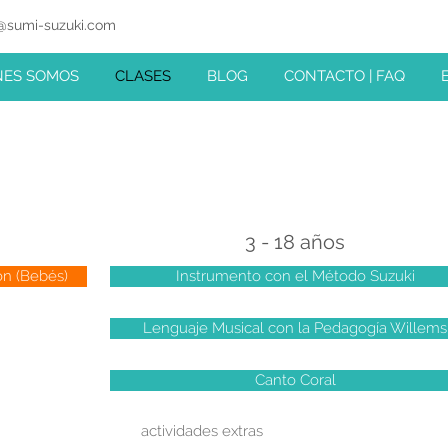
@sumi-suzuki.com
SUZUKI MUSIC INSTITUTE
NES SOMOS
CLASES
BLOG
CONTACTO | FAQ
3 - 18 años
on (Bebés)
Instrumento con el Método Suzuki
Lenguaje Musical con la Pedagogía Willems
Canto Coral
actividades extras