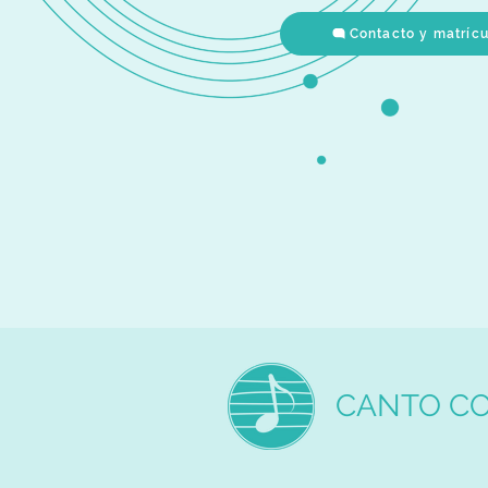
Contacto y matríc
CANTO CO